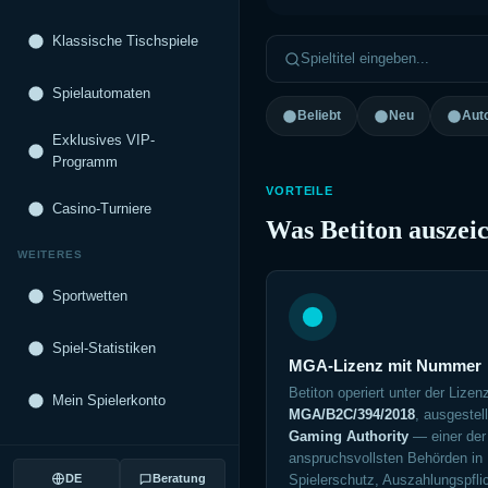
Klassische Tischspiele
Spieltitel eingeben...
Spielautomaten
Beliebt
Neu
Aut
Exklusives VIP-
Programm
VORTEILE
Casino-Turniere
Was Betiton auszei
WEITERES
Sportwetten
Spiel-Statistiken
MGA-Lizenz mit Nummer
Betiton operiert unter der Lizen
Mein Spielerkonto
MGA/B2C/394/2018
, ausgestel
Gaming Authority
— einer der 
anspruchsvollsten Behörden in
DE
Beratung
Spielerschutz, Auszahlungspfli