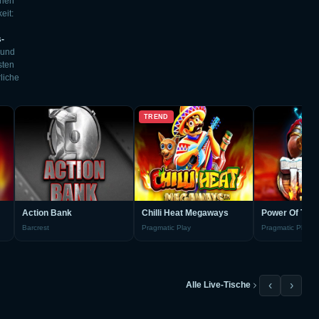
chen
eit:
-
 und
sten
rliche
TREND
Action Bank
Chilli Heat Megaways
Power Of Tho
Barcrest
Pragmatic Play
Pragmatic Play
‹
›
Alle Live-Tische