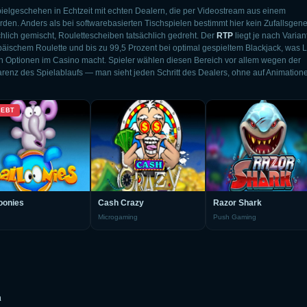
ielgeschehen in Echtzeit mit echten Dealern, die per Videostream aus einem
den. Anders als bei softwarebasierten Tischspielen bestimmt hier kein Zufallsgene
lich gemischt, Roulettescheiben tatsächlich gedreht. Der
RTP
liegt je nach Varian
äischem Roulette und bis zu 99,5 Prozent bei optimal gespieltem Blackjack, was L
en Optionen im Casino macht. Spieler wählen diesen Bereich vor allem wegen der
renz des Spielablaufs — man sieht jeden Schritt des Dealers, ohne auf Animation
IEBT
oonies
Cash Crazy
Razor Shark
Microgaming
Push Gaming
n