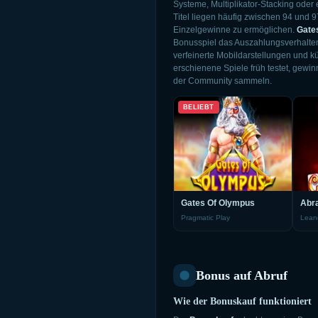
Systeme, Multiplikator-Stacking oder 
Titel liegen häufig zwischen 94 und 
Einzelgewinne zu ermöglichen.
Gate
Bonusspiel das Auszahlungsverhalten
verfeinerte Mobildarstellungen und k
erschienene Spiele früh testet, gewin
der Community sammeln.
BELIEBT
Gates Of Olympus
Abr
Pragmatic Play
Lean
Bonus auf Abruf
Wie der Bonuskauf funktioniert