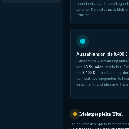
Betriebsstandards unterliegen ko
externer Kontrolle, nicht bloß e
Prüfung.
Auszahlungen bis 8.400 €
Genehmigte Auszahlungsanfrag
von
48 Stunden
bearbeitet. Das
bei
8.400 €
— ein Rahmen, der d
den weit überwiegenden Teil de
einschränkt und planbare Trans
Meistgespielte Titel
Die beliebtesten Spielautomaten bei