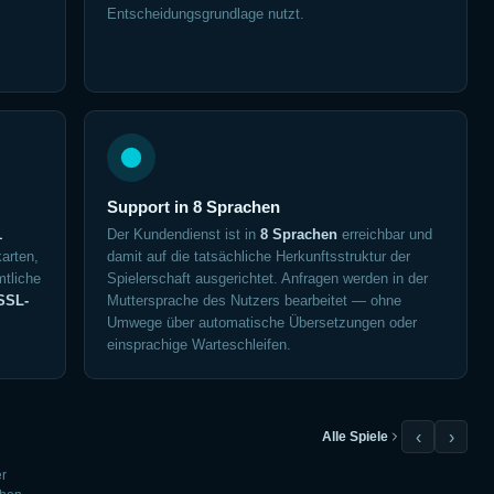
Entscheidungsgrundlage nutzt.
Support in 8 Sprachen
1
Der Kundendienst ist in
8 Sprachen
erreichbar und
arten,
damit auf die tatsächliche Herkunftsstruktur der
mtliche
Spielerschaft ausgerichtet. Anfragen werden in der
-SSL-
Muttersprache des Nutzers bearbeitet — ohne
Umwege über automatische Übersetzungen oder
einsprachige Warteschleifen.
‹
›
Alle Spiele
er