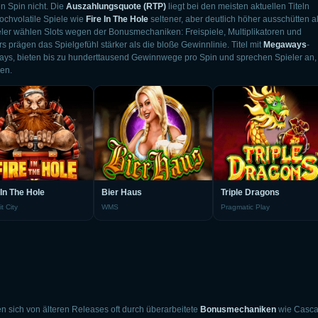
n Spin nicht. Die
Auszahlungsquote (RTP)
liegt bei den meisten aktuellen Titeln
ochvolatile Spiele wie
Fire In The Hole
seltener, aber deutlich höher ausschütten a
pieler wählen Slots wegen der Bonusmechaniken: Freispiele, Multiplikatoren und
 prägen das Spielgefühl stärker als die bloße Gewinnlinie. Titel mit
Megaways
-
ys, bieten bis zu hunderttausend Gewinnwege pro Spin und sprechen Spieler an,
en.
 In The Hole
Bier Haus
Triple Dragons
t City
WMS
Pragmatic Play
en sich von älteren Releases oft durch überarbeitete
Bonusmechaniken
wie Casca