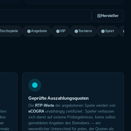
Hersteller
Tischspiele
Angebote
VIP
Turniere
Sport
St
Geprüfte Auszahlungsquoten
Die
RTP-Werte
der angebotenen Spiele werden von
lern
eCOGRA
unabhängig zertifiziert. Spieler verlassen
dios
sich damit auf externe Prüfergebnisse, keine selbst
her
gemeldeten Angaben des Betreibers — ein
ormate
wesentlicher Unterschied für jeden, der Quoten als