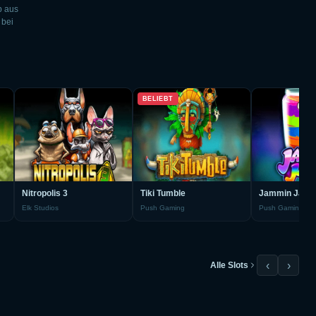
p aus
 bei
BELIEBT
Nitropolis 3
Tiki Tumble
Jammin Jars
Elk Studios
Push Gaming
Push Gaming
‹
›
Alle Slots